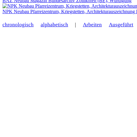
BAZ Neubau Magazin Bundesarchiv Zollikofen (BE), Würdigung
NPK Neubau Pfarreizentrum, Kriegstetten, Architekturauszeichnung K
chronologisch
alphabetisch
|
Arbeiten
Ausgeführt